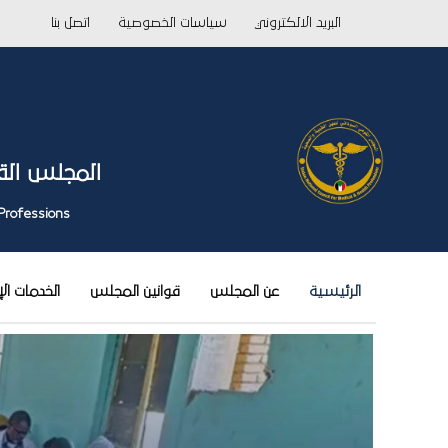
خطي
البريد الالكتروني
سياسات الخصوصية
اتصل بنا
لى
لمحتوى
المجلس الق
Professions
الرئيسية
عن المجلس
قوانين المجلس
الخدمات ال