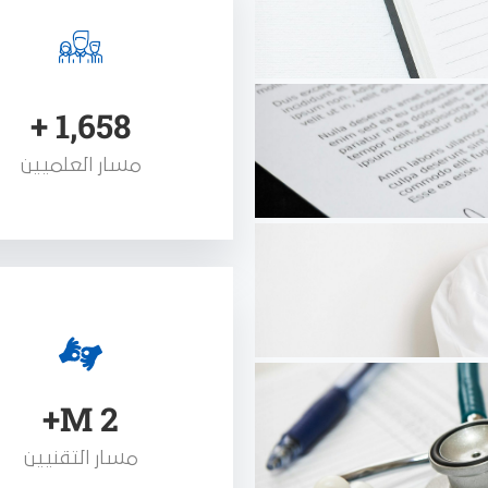
+
1,658
مسار العلميين
M+
2
مسار التقنيين