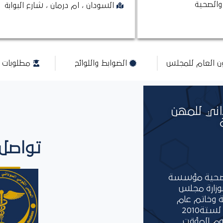
والصحية
السودان ، ام درمان ، شارع البوابة
ون العام للمجلس
الضوابط واللوائح
مطلوبات ا
ني للمهن
تواصل 
الصحية مؤسسة
بوزارة مجلس
ة وخاتم عام
أنشئت بالمرسوم الجمهوري رقم 8 لستة2010
وم المؤقت