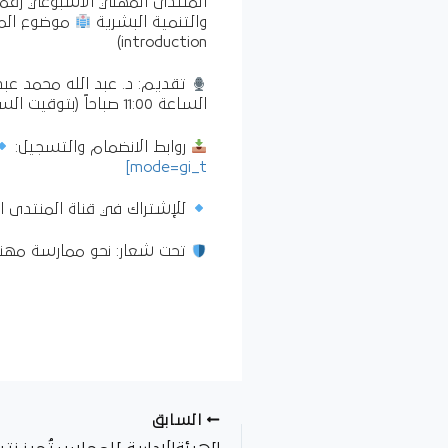
والتنمية البشرية
موضوع الم
introduction)
تقديم: د. عبد الله محمد عبد 
الساعة 11:00 صباحاً (بتوقيت السودان).
روابط الانضمام والتسجيل:
mode=gi_t]
للإشتراك في قناة المنتدى ال
تحت شعار: نحو ممارسة مهني
السابق