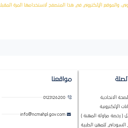
ني، والموقع الإلكتروني في هذا المتصفح لاستخدامها المرة المقبل
لصلة
مواقعنا
الصحة الاتحادية
0123126200
نات الإلكترونية
info@ncmahpl.gov.com
 ( رخصة مزاولة المهنة )
السوداني للمهن الطبية