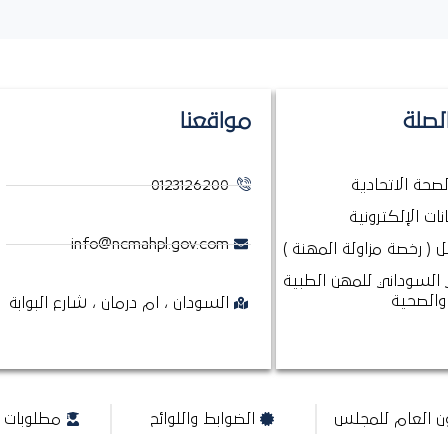
لصلة
مواقعنا
الصحة الاتحادية
0123126200
نات الإلكترونية
info@ncmahpl.gov.com
 ( رخصة مزاولة المهنة )
السوداني للمهن الطبية
والصحية
السودان ، ام درمان ، شارع البوابة
ون العام للمجلس
الضوابط واللوائح
مطلوبات ا