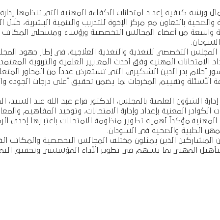
مال ورشة كيفية إعداد امتحانات الكفاءة المهنية التي تنظمها إدار
 واسعة من أعضاء المجالس التخصصية ورؤساء ومسجلي المكاتب الفر
السودان.
 المجلس التخصصي للتغذية والتغذية العلاجية، في إطار جهود المجل
اد الامتحانات المهنية وفق أحدث المعايير العلمية والتربوية المعتمدة
ر أحلام بدر الدين الشكيري، التي تستعرض عدداً من المحاور المتعل
اغة الأسئلة وتقييم المخرجات بما يضمن تحقيق أعلى درجات الجودة و
دارة الشؤون العلمية بالمجلس، الدكتور فزاع عبد الله عبد السيد، ا
رات الكوادر المعنية بإعداد وإدارة الامتحانات، وتوحيد المفاهيم والمع
 المهنية.مؤكداً أهمية تطوير منظومة الامتحانات باعتبارها إحدى ال
المهن الطبية والصحية في السودان.
من المشاركين الذين يمثلون مختلف المجالس التخصصية والمكاتب الف
والتأهيل المهني بما يسهم في تطوير الأداء المؤسسي وتحقيق التم