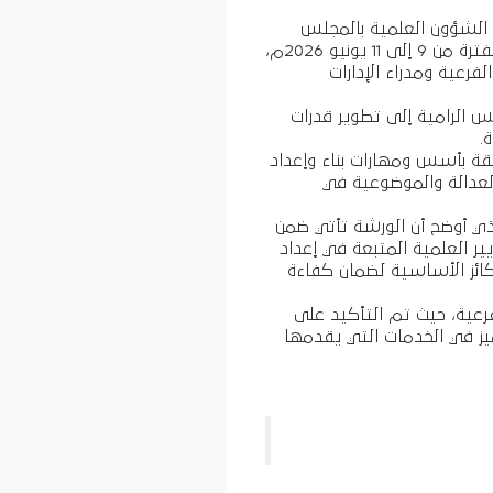
ة الشؤون العلمية بالمجلس
القومي السوداني للمهن الطبية والصحية بالتعاون مع مركز الإخوة للتدريب والتنمية البشرية، خلال الفترة من 9 إلى 11 يونيو 2026م،
عية ومدراء الإدارات
س الرامية إلى تطوير قدرات
.
قة بأسس ومهارات بناء وإعداد
العدالة والموضوعية في
لذي أوضح أن الورشة تأتي ضمن
ايير العلمية المتبعة في إعداد
ركائز الأساسية لضمان كفاءة
رعية، حيث تم التأكيد على
يز في الخدمات التي يقدمها