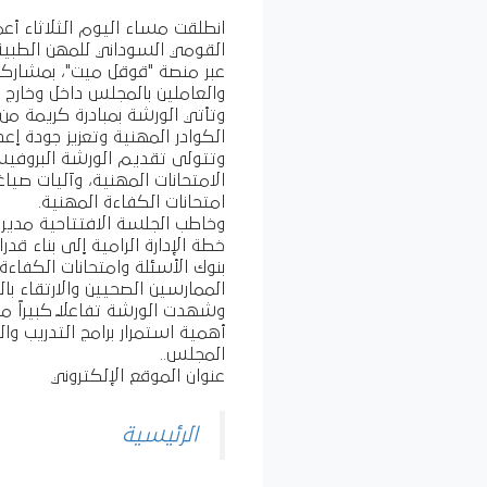
انطلقت مساء اليوم الثلاثاء أع
عبر منصة "قوقل ميت"، بمشاركة
والعاملين بالمجلس داخل وخارج 
وتأتي الورشة بمبادرة كريمة من
الكوادر المهنية وتعزيز جودة إعد
وتتولى تقديم الورشة البروفيسو
الامتحانات المهنية، وآليات صي
امتحانات الكفاءة المهنية.
وخاطب الجلسة الافتتاحية مدير إ
خطة الإدارة الرامية إلى بناء قد
بنوك الأسئلة وامتحانات الكفاءة
الممارسين الصحيين والارتقاء ب
وشهدت الورشة تفاعلاً كبيراً 
أهمية استمرار برامج التدريب 
المجلس..
عنوان الموقع الإلكتروني
الرئيسية