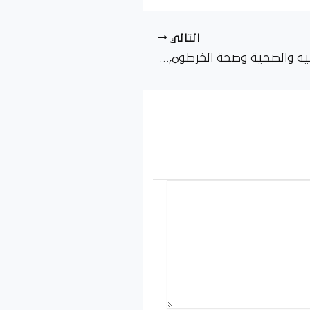
التالي
مجلس المهن الطبية والصحية وصحة الخرطوم يبحثان عددا من القضايا المشتركة