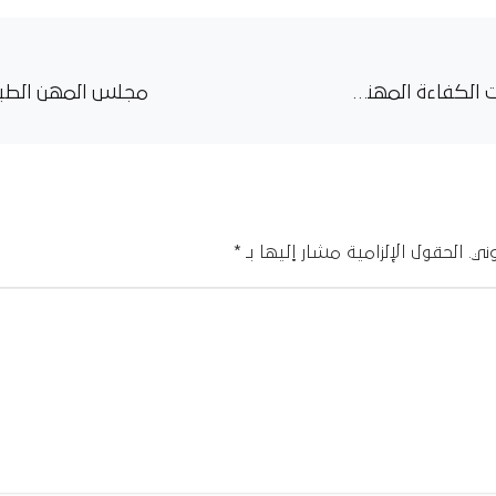
ورشة متخصصة لإعداد امتحانات الكفاءة المهنية بمشاركة واسعة من كوادر المجلس داخل وخارج السودان
ني.
الحقول الإلزامية مشار إليها بـ
*