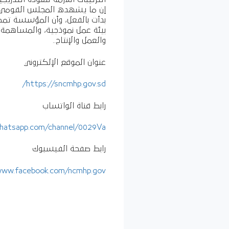
إن ما يشهده المجلس القومي ال
بدأت بالفعل، وأن المؤسسة تمض
بيئة عمل نموذجية، والمساهمة 
والعمل والإنتاج..
عنوان الموقع الإلكتروني
https://sncmhp.gov.sd/
رابط قناة الواتساب
whatsapp.com/channel/0029Va
رابط صفحة الفيسبوك
www.facebook.com/ncmhp.gov