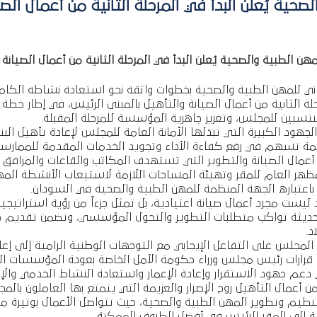
حية يُعلن البدأ في المرحلة الثانية من أعمال الصي
ن الطبية والصحية يُعلن البدأ في المرحلة الثانية من أعمال الصيانة 
 للمهن الطبية والصحية بخطوات واثقة نحو استعادة نشاطه الكام
ة الثانية من أعمال الصيانة والتأهيل بالمبنى الرئيس، في إطار خط
نتسبين للمجلس، وتعزيز جاهزية المؤسسة للمرحلة المقبلة.
ود الكبيرة التي تبذلها الأمانة العامة للمجلس لإعادة تأهيل البني
ئمة تسهم في رفع كفاءة الأداء وتجويد الخدمات المقدمة للممارسي
ن أعمال الصيانة والتطوير التي تستهدف المكاتب والقاعات والمرافق
ظهر العام للمقر وتهيئة المساحات اللازمة لاستيعاب الأنشطة المهنية
اعتباره الجهة المنظمة للمهن الطبية والصحية في السودان.
ست مجرد أعمال صيانة اعتيادية، بل تمثل جزءاً من رؤية استراتيجية
ثة تواكب متطلبات التطوير والتحول المؤسسي، وتضمن تقديم خ
د.
جلس على التفاعل الإيجابي مع التوجهات الوطنية الرامية إلى إع
ع قرارات رئيس مجلس وزراء حكومة الأمل الخاصة بعودة المؤسسات ا
عم جهود الاستقرار وإعادة الإعمار واستعادة النشاط الخدمي والإدا
ن أعمال التأهيل روح الإصرار والعزيمة التي يتمتع بها العاملون بالم
يم وتطوير المهن الطبية والصحية، حيث تتواصل الأعمال بوتيرة م
يجية إلى المقر الرئيس في أفضل الظروف الممكنة.