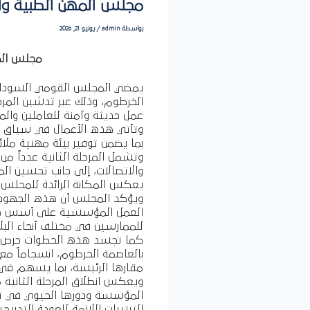
مجلس المهن الطبية والص
بواسطة
admin
/
يونيو 21, 2026
مجلس المه
يمضي المجلس القومي السوداني
الخرطوم، وذلك عبر تدشين المرحل
عمل حديثة وآمنة للعاملين والم
وتأتي هذه الأعمال في سياق الجه
بما يضمن توفير بيئة مهنية ملا
وتشمل المرحلة الثانية عدداً م
والاتصالات، إلى جانب تحسين الم
يعكس المكانة الرائدة للمجلس ب
ويؤكد المجلس أن هذه الجهود لي
العمل المؤسسية على أسس حدي
للممارسين في مختلف أنحاء البلا
كما تجسد هذه الخطوات حرص الم
بالعاصمة الخرطوم، انسجاماً م
مقارها الرئيسة، بما يسهم في د
ويعكس انطلاق المرحلة الثانية م
المؤسسة ودورها الحيوي في تنظ
الترتيبات اللازمة للعودة التدر