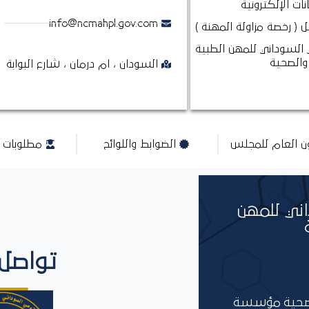
نات الإلكترونية
info@ncmahpl.gov.com
 ( رخصة مزاولة المهنة )
السوداني للمهن الطبية
والصحية
السودان ، ام درمان ، شارع البوابة
ون العام للمجلس
الضوابط واللوائح
مطلوبات ا
ني للمهن
تواصل 
الصحية مؤسسة